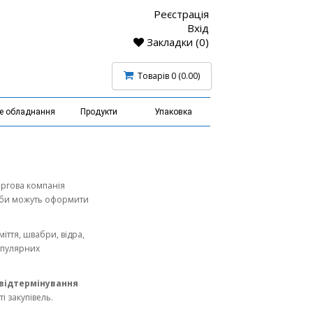
Реєстрація
Вхід
Закладки (0)
Товарів 0 (0.00)
не обладнання
Продукти
Упаковка
оргова компанія
соби можуть оформити
міття, швабри, відра,
популярних
відтермінування
 закупівель.