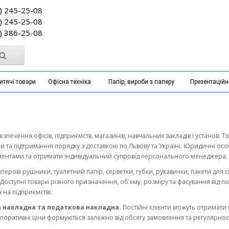
) 245-25-08
) 245-25-08
) 386-25-08
итячі товари
Офісна техніка
Папір, вироби з паперу
Презентацій
печення офісів, підприємств, магазинів, навчальних закладів і установ. Т
ни та підтримання порядку з доставкою по Львову та Україні. Юридичні о
ентами та отримати індивідуальний супровід персонального менеджера.
аперові рушники, туалетний папір, серветки, губки, рукавички, пакети для с
и. Доступні товари різного призначення, об'єму, розміру та фасування від 
 на підприємстві.
ва накладна та податкова накладна.
Постійні клієнти можуть отримати
оративні ціни формуються залежно від обсягу замовлення та регулярності