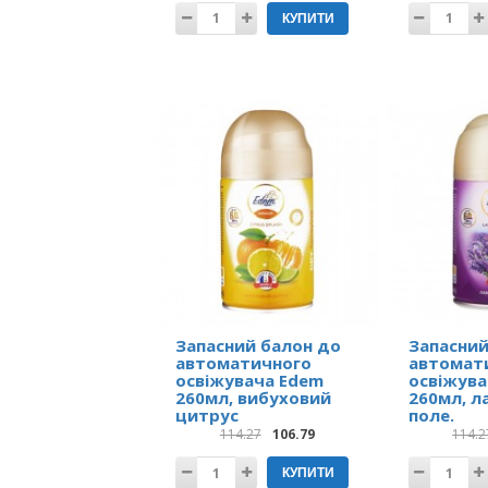
КУПИТИ
Запасний балон до
Запасний
автоматичного
автомат
освіжувача Edem
освіжува
260мл, вибуховий
260мл, л
цитрус
поле.
114.27
106.79
114.2
КУПИТИ