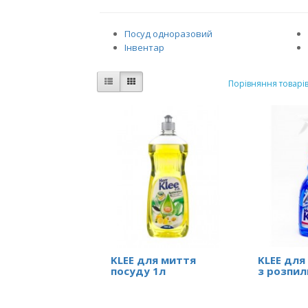
Посуд одноразовий
Інвентар
Порівняння товарів 
KLEE для миття
KLEE для
посуду 1л
з розпи