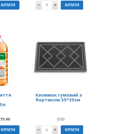
КУПИТИ
КУПИТИ
миття
Килимок гумовий з
бортиком 55*35см
5л
275.60
0.00
КУПИТИ
КУПИТИ