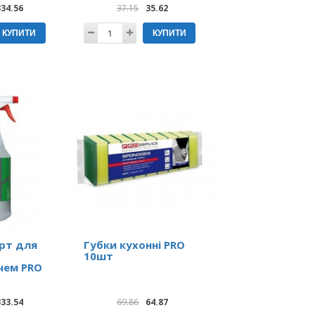
334.56
37.15
35.62
КУПИТИ
КУПИТИ
рт для
Губки кухонні PRO
10шт
чем PRO
333.54
69.86
64.87