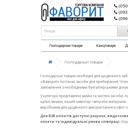
(050
(093
(096
Господарські товари
Канцтовари
Д
Господарські товари
Господарські товари необхідні для щоденного забез
«Фаворит» постачає засоби для прибирання, гігіє
замовлення з необхідними бухгалтерськими докум
У категорії представлені мийні та чистячі засоби, п
щітки, віники, інший інвентар і витратні матеріал
виробників для щоденного використання в офісі та
Для B2B клієнтів доступні рахунок, видатко
оплати та індивідуальні умови співпраці.
Корп