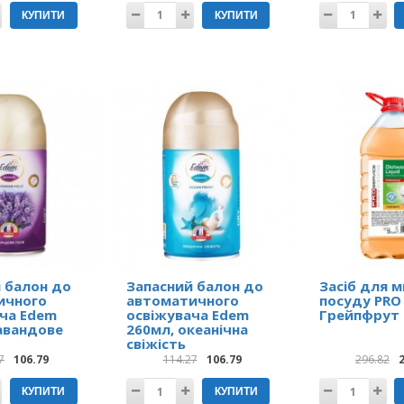
КУПИТИ
КУПИТИ
 балон до
Запасний балон до
Засіб для 
ичного
автоматичного
посуду PRO
ча Edem
освіжувача Edem
Грейпфрут 
авандове
260мл, океанічна
свіжість
7
106.79
114.27
106.79
296.82
КУПИТИ
КУПИТИ