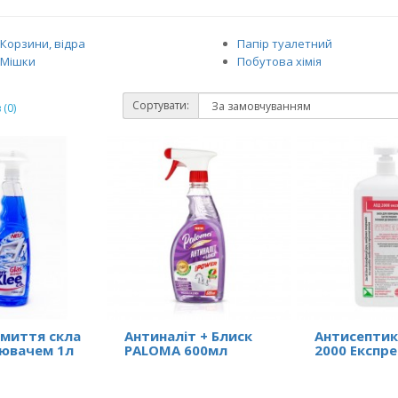
Корзини, відра
Папір туалетний
Мішки
Побутова хімія
Сортувати:
(0)
 миття скла
Антиналіт + Блиск
Антисептик
лювачем 1л
PALOMA 600мл
2000 Експре