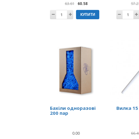
63.61
60.58
97.2
КУПИТИ
Бахіли одноразові
Вилка 15
200 пар
0.00
66.4