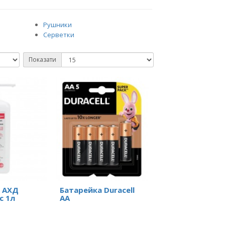
Рушники
Серветки
Показати
 АХД
Батарейка Duracell
с 1л
AA