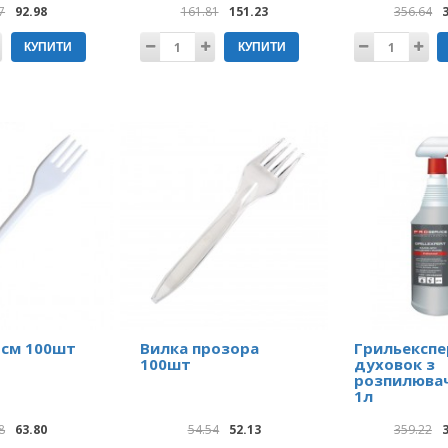
7
92.98
161.81
151.23
356.64
КУПИТИ
КУПИТИ
 см 100шт
Вилка прозора
Грильекспе
100шт
духовок з
розпилюва
1л
8
63.80
54.54
52.13
359.22