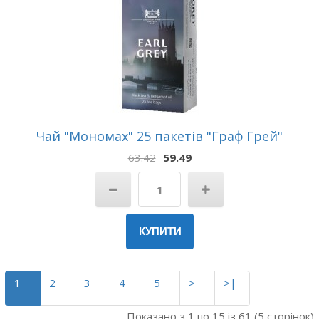
Чай "Мономах" 25 пакетів "Граф Грей"
63.42
59.49
КУПИТИ
1
2
3
4
5
>
>|
Показано з 1 по 15 із 61 (5 сторінок)